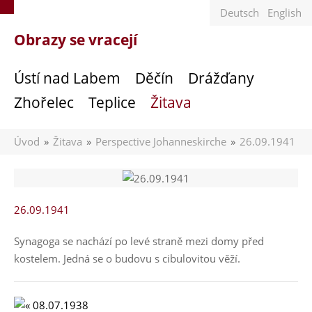
O
Deutsch
English
b
Zur
Obrazy se vracejí
r
Startseite
a
Ústí nad Labem
Děčín
Drážďany
z
von:
y
Zhořelec
Teplice
Žitava
s
e
Úvod
Žitava
Perspective Johanneskirche
26.09.1941
v
r
a
c
26.09.1941
e
j
Synagoga se nachází po levé straně mezi domy před
í
kostelem. Jedná se o budovu s cibulovitou věží.
:
2
6