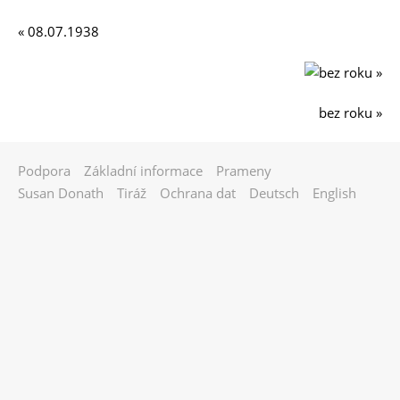
.
« 08.07.1938
0
9
.
1
bez roku »
9
4
Podpora
Základní informace
Prameny
1
Susan Donath
Tiráž
Ochrana dat
Deutsch
English