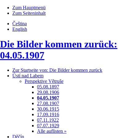
Zum Hauptmenü
Zum Seiteninhalt
Čeština
English
Die Bilder kommen zurück:
04.05.1907
Zur Startseite von:
Die Bilder kommen zurück
Ústí nad Labem
Perspektive Větruše
05.08.1897
29.08.1906
04.05.1907
27.08.1907
30.06.1915
17.09.1916
07.11.1922
07.07.1929
Alle auflisten »
Děčín