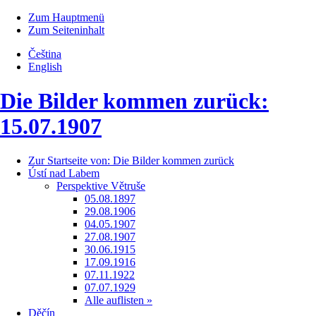
Zum Hauptmenü
Zum Seiteninhalt
Čeština
English
Die Bilder kommen zurück:
15.07.1907
Zur Startseite von:
Die Bilder kommen zurück
Ústí nad Labem
Perspektive Větruše
05.08.1897
29.08.1906
04.05.1907
27.08.1907
30.06.1915
17.09.1916
07.11.1922
07.07.1929
Alle auflisten »
Děčín