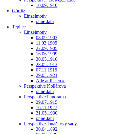
10.09.1910
Görlitz
Einzelmotiv
ohne Jahr
Teplice
Einzelmotiv
08.09.1903
11.03.1905
27.09.1905
16.06.1909
30.05.1910
28.05.1913
07.11.1915
29.03.1921
Alle auflisten »
Perspektive Kollárova
ohne Jahr
Perspektive Panorama
29.07.1915
16.11.1927
31.05.1930
ohne Jahr
Perspektive Janáčkovy sady
30.04.1892