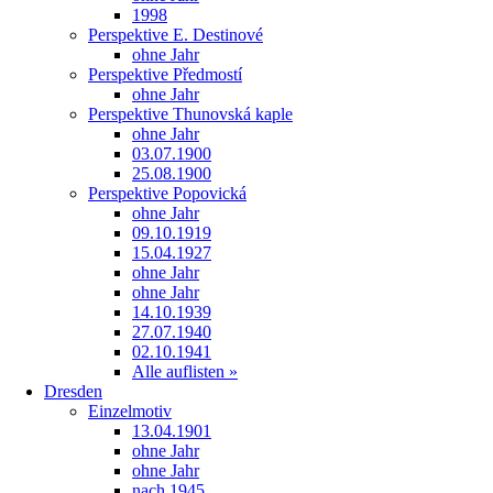
1998
Perspektive E. Destinové
ohne Jahr
Perspektive Předmostí
ohne Jahr
Perspektive Thunovská kaple
ohne Jahr
03.07.1900
25.08.1900
Perspektive Popovická
ohne Jahr
09.10.1919
15.04.1927
ohne Jahr
ohne Jahr
14.10.1939
27.07.1940
02.10.1941
Alle auflisten »
Dresden
Einzelmotiv
13.04.1901
ohne Jahr
ohne Jahr
nach 1945