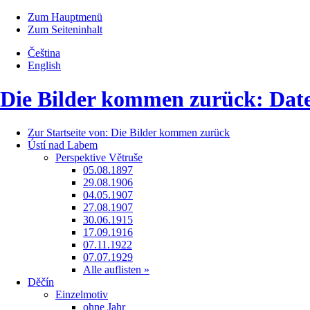
Zum Hauptmenü
Zum Seiteninhalt
Čeština
English
Die Bilder kommen zurück: Dat
Zur Startseite von:
Die Bilder kommen zurück
Ústí nad Labem
Perspektive Větruše
05.08.1897
29.08.1906
04.05.1907
27.08.1907
30.06.1915
17.09.1916
07.11.1922
07.07.1929
Alle auflisten »
Děčín
Einzelmotiv
ohne Jahr