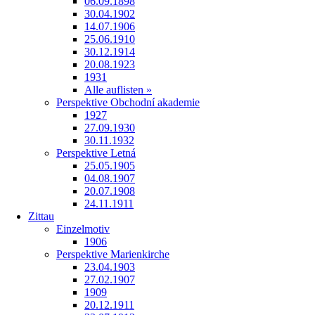
06.09.1898
30.04.1902
14.07.1906
25.06.1910
30.12.1914
20.08.1923
1931
Alle auflisten »
Perspektive Obchodní akademie
1927
27.09.1930
30.11.1932
Perspektive Letná
25.05.1905
04.08.1907
20.07.1908
24.11.1911
Zittau
Einzelmotiv
1906
Perspektive Marienkirche
23.04.1903
27.02.1907
1909
20.12.1911